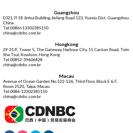
Guangzhou
E021, Fl 18 Jinhui Building,Jiefang Road 123, Yuexiu Dist. Guangzhou
China .
Tel:0086+13302385150
china@cdnbc.com.br
Hongkong
29-31/F, Tower 5, The Gateway, Harbour City, 15 Canton Road, Tsim
Sha Tsui, Kowloon, Hong Kong
Tel:00852-39606428
china@cdnbc.com.br
Macau
Avenue of Ocean Garden No.522-526, Third Floor, Block E & F,
Room 2520, Taipa, Macau
Tel:0086-13302385150
china@cdnbc.com.br