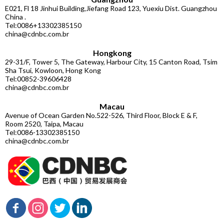
E021, Fl 18 Jinhui Building,Jiefang Road 123, Yuexiu Dist. Guangzhou
China .
Tel:0086+13302385150
china@cdnbc.com.br
Hongkong
29-31/F, Tower 5, The Gateway, Harbour City, 15 Canton Road, Tsim
Sha Tsui, Kowloon, Hong Kong
Tel:00852-39606428
china@cdnbc.com.br
Macau
Avenue of Ocean Garden No.522-526, Third Floor, Block E & F,
Room 2520, Taipa, Macau
Tel:0086-13302385150
china@cdnbc.com.br