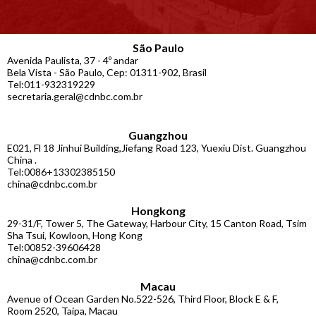
São Paulo
Avenida Paulista, 37 - 4º andar
Bela Vista - São Paulo, Cep: 01311-902, Brasil
Tel:011-932319229
secretaria.geral@cdnbc.com.br
Guangzhou
E021, Fl 18 Jinhui Building,Jiefang Road 123, Yuexiu Dist. Guangzhou
China .
Tel:0086+13302385150
china@cdnbc.com.br
Hongkong
29-31/F, Tower 5, The Gateway, Harbour City, 15 Canton Road, Tsim
Sha Tsui, Kowloon, Hong Kong
Tel:00852-39606428
china@cdnbc.com.br
Macau
Avenue of Ocean Garden No.522-526, Third Floor, Block E & F,
Room 2520, Taipa, Macau