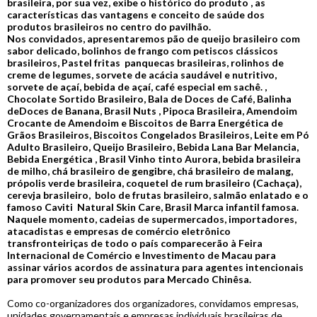
brasileira, por sua vez, exibe o histórico do produto , as
características das vantagens e conceito de saúde dos
produtos brasileiros no centro do pavilhão.
Nos convidados, apresentaremos pão de queijo brasileiro com
sabor delicado, bolinhos de frango com petiscos clássicos
brasileiros, Pastel fritas panquecas brasileiras, rolinhos de
creme de legumes, sorvete de acácia saudável e nutritivo,
sorvete de açaí, bebida de açaí, café especial em sachê. ,
Chocolate Sortido Brasileiro, Bala de Doces de Café, Balinha
deDoces de Banana, Brasil Nuts , Pipoca Brasileira, Amendoim
Crocante de Amendoim e Biscoitos de Barra Energética de
Grãos Brasileiros, Biscoitos Congelados Brasileiros, Leite em Pó
Adulto Brasileiro, Queijo Brasileiro, Bebida Lana Bar Melancia,
Bebida Energética , Brasil Vinho tinto Aurora, bebida brasileira
de milho, chá brasileiro de gengibre, chá brasileiro de malang,
própolis verde brasileira, coquetel de rum brasileiro (Cachaça),
cerevja brasileiro, bolo de frutas brasileiro, salmão enlatado e o
famoso Caviti Natural Skin Care, Brasil Marca infantil famosa.
Naquele momento, cadeias de supermercados, importadores,
atacadistas e empresas de comércio eletrônico
transfronteiriças de todo o país comparecerão à Feira
Internacional de Comércio e Investimento de Macau para
assinar vários acordos de assinatura para agentes intencionais
para promover seu produtos para Mercado Chinêsa.
Como co-organizadores dos organizadores, convidamos empresas,
unidades governamentais e empresas individuais brasileiras de