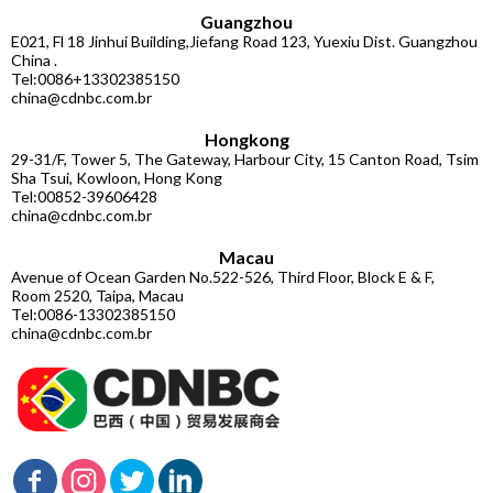
Guangzhou
E021, Fl 18 Jinhui Building,Jiefang Road 123, Yuexiu Dist. Guangzhou
China .
Tel:0086+13302385150
china@cdnbc.com.br
Hongkong
29-31/F, Tower 5, The Gateway, Harbour City, 15 Canton Road, Tsim
Sha Tsui, Kowloon, Hong Kong
Tel:00852-39606428
china@cdnbc.com.br
Macau
Avenue of Ocean Garden No.522-526, Third Floor, Block E & F,
Room 2520, Taipa, Macau
Tel:0086-13302385150
china@cdnbc.com.br