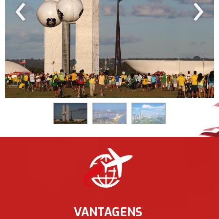
‹
›
VANTAGENS