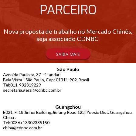
PARCEIRO
Nova proposta de trabalho no Mercado Chinês,
seja associado CDNBC
SAIBA MAIS
São Paulo
Avenida Paulista, 37 - 4º andar
Bela Vista - São Paulo, Cep: 01311-902, Brasil
Tel:011-932319229
secretaria.geral@cdnbc.com.br
Guangzhou
E021, Fl 18 Jinhui Building,Jiefang Road 123, Yuexiu Dist. Guangzhou
China .
Tel:0086+13302385150
china@cdnbc.com.br