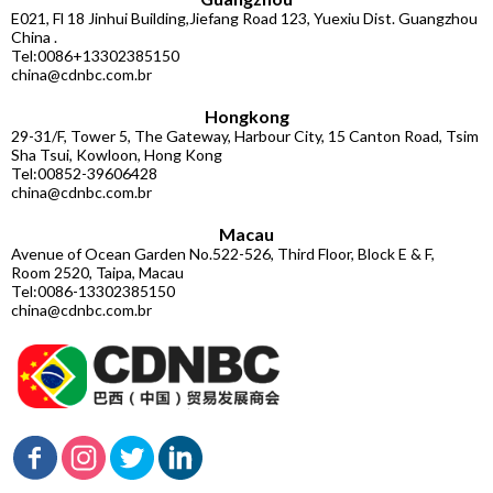
E021, Fl 18 Jinhui Building,Jiefang Road 123, Yuexiu Dist. Guangzhou
China .
Tel:0086+13302385150
china@cdnbc.com.br
Hongkong
29-31/F, Tower 5, The Gateway, Harbour City, 15 Canton Road, Tsim
Sha Tsui, Kowloon, Hong Kong
Tel:00852-39606428
china@cdnbc.com.br
Macau
Avenue of Ocean Garden No.522-526, Third Floor, Block E & F,
Room 2520, Taipa, Macau
Tel:0086-13302385150
china@cdnbc.com.br