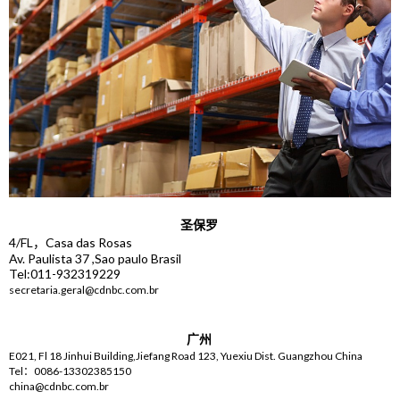
圣保罗
4/FL，Casa das Rosas
Av. Paulista 37 ,Sao paulo Brasil
Tel:011-932319229
secretaria.geral@cdnbc.com.br
广州
E021, Fl 18 Jinhui Building,Jiefang Road 123, Yuexiu Dist. Guangzhou China
Tel：0086-13302385150
china@cdnbc.com.br