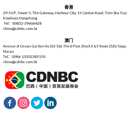
香港
29-31/F, Tower 5, The Gateway, Harbour City, 15 Canton Road, Tsim Sha Tsui,
Kowloon,Hong Kong.
Tel：00852-39606428
china@cdnbc.com.br
澳门
Avenue of Ocean Garden No.522-526, Third Floor, Block E & F, Room 2520, Taipa,
Macau
Tel：0086-13302385150
china@cdnbc.com.br