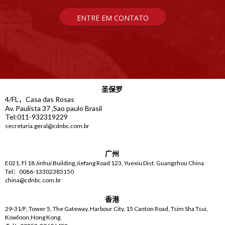
ENTRE EM CONTATO
圣保罗
4/FL，Casa das Rosas
Av. Paulista 37 ,Sao paulo Brasil
Tel:011-932319229
secretaria.geral@cdnbc.com.br
广州
E021, Fl 18 Jinhui Building,Jiefang Road 123, Yuexiu Dist. Guangzhou China
Tel：0086-13302385150
china@cdnbc.com.br
香港
29-31/F, Tower 5, The Gateway, Harbour City, 15 Canton Road, Tsim Sha Tsui,
Kowloon,Hong Kong.