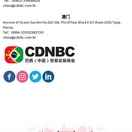
Tel：00852-39606428
china@cdnbc.com.br
澳门
Avenue of Ocean Garden No.522-526, Third Floor, Block E & F, Room 2520, Taipa,
Macau
Tel：0086-13302385150
china@cdnbc.com.br