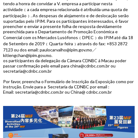
tendo a honra de convidar a V. empresa a participar nesta
actividade﹙a cada empresa relacionada é atribuída uma quota de
participação﹚. As despesas de alojamento e de deslocação serão
suportadas pelo IPIM. Para os participantes interessados, é favor
preencher e enviar a presente folha de resposta devidamente
preenchida para o Departamento de Promoção Económica e
Comercial com os Mercados Lusófonos﹙DPEC﹚do IPIM até dia 18
de Setembro de 2019﹙Quarta-feira﹚através do fax: +853 2872
7123 ou dos email: paulocarvalho@ipim.gov.mo／
kitiengchan@ipim.gov.mo.
os participantes da delegação da Câmara CDNBC á Macau poder
passar confirmação pelo email para china@cdnbc.com.br ou
secretaria@cdnbc.com.br
Por favor, preencha o Formulário de Inscrição da Exposição como por
instrução. Envie para a Secretaria da CDNBC por email :
Email:
secretaria@cdnbc.com.br ou China@ cdnbc.com.br