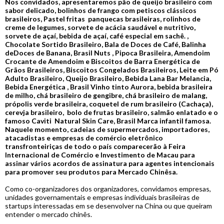
Nos convidados, apresentaremos pão de queijo brasileiro com
sabor delicado, bolinhos de frango com petiscos clássicos
brasileiros, Pastel fritas panquecas brasileiras, rolinhos de
creme de legumes, sorvete de acácia saudável e nutritivo,
sorvete de açaí, bebida de açaí, café especial em sachê. ,
Chocolate Sortido Brasileiro, Bala de Doces de Café, Balinha
deDoces de Banana, Brasil Nuts , Pipoca Brasileira, Amendoim
Crocante de Amendoim e Biscoitos de Barra Energética de
Grãos Brasileiros, Biscoitos Congelados Brasileiros, Leite em Pó
Adulto Brasileiro, Queijo Brasileiro, Bebida Lana Bar Melancia,
Bebida Energética , Brasil Vinho tinto Aurora, bebida brasileira
de milho, chá brasileiro de gengibre, chá brasileiro de malang,
própolis verde brasileira, coquetel de rum brasileiro (Cachaça),
cerevja brasileiro, bolo de frutas brasileiro, salmão enlatado e o
famoso Caviti Natural Skin Care, Brasil Marca infantil famosa.
Naquele momento, cadeias de supermercados, importadores,
atacadistas e empresas de comércio eletrônico
transfronteiriças de todo o país comparecerão à Feira
Internacional de Comércio e Investimento de Macau para
assinar vários acordos de assinatura para agentes intencionais
para promover seu produtos para Mercado Chinêsa.
Como co-organizadores dos organizadores, convidamos empresas,
unidades governamentais e empresas individuais brasileiras de
startups interessadas em se desenvolver na China ou que queiram
entender o mercado chinês.